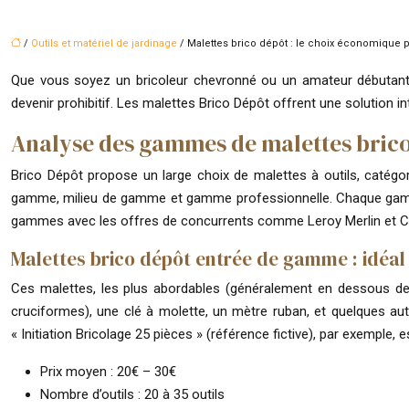
/
Outils et matériel de jardinage
/ Malettes brico dépôt : le choix économique p
Que vous soyez un bricoleur chevronné ou un amateur débutant, 
devenir prohibitif. Les malettes Brico Dépôt offrent une solution i
Analyse des gammes de malettes brico 
Brico Dépôt propose un large choix de malettes à outils, catég
gamme, milieu de gamme et gamme professionnelle. Chaque gamme se
gammes avec les offres de concurrents comme Leroy Merlin et Ca
Malettes brico dépôt entrée de gamme : idéal
Ces malettes, les plus abordables (généralement en dessous de 30
cruciformes), une clé à molette, un mètre ruban, et quelques au
« Initiation Bricolage 25 pièces » (référence fictive), par exemple
Prix moyen : 20€ – 30€
Nombre d’outils : 20 à 35 outils