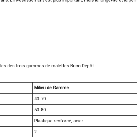
ns. L’investissement est plus important, mais la longévité et la perfo
ales des trois gammes de malettes Brico Dépôt :
Milieu de Gamme
40-70
50-80
Plastique renforcé, acier
2