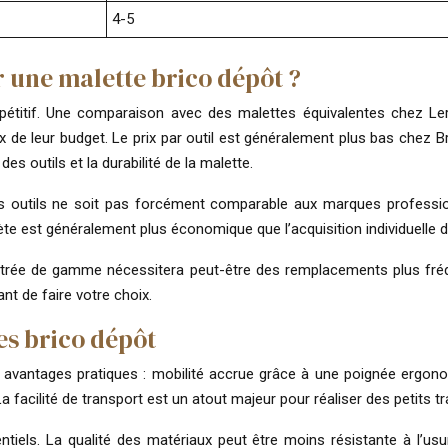
4-5
r une malette brico dépôt ?
mpétitif. Une comparaison avec des malettes équivalentes chez L
eux de leur budget. Le prix par outil est généralement plus bas chez
des outils et la durabilité de la malette.
é des outils ne soit pas forcément comparable aux marques profes
ète est généralement plus économique que l’acquisition individuelle d
trée de gamme nécessitera peut-être des remplacements plus fréque
nt de faire votre choix.
es brico dépôt
s avantages pratiques : mobilité accrue grâce à une poignée ergo
a facilité de transport est un atout majeur pour réaliser des petits trav
entiels. La qualité des matériaux peut être moins résistante à l’u