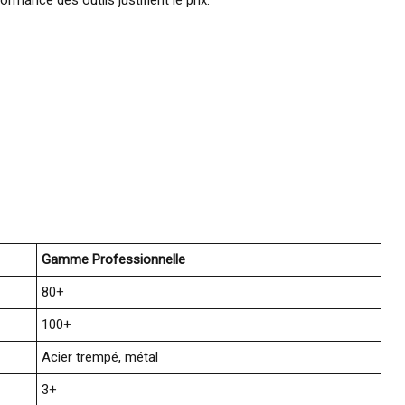
rmance des outils justifient le prix.
Gamme Professionnelle
80+
100+
Acier trempé, métal
3+