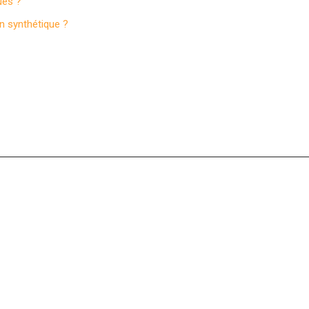
ues ?
n synthétique ?