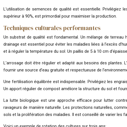
L’utilisation de semences de qualité est essentielle. Privilégiez
supérieur à 90%, est primordial pour maximiser la production.
Techniques culturales performantes
Un substrat de qualité est fondamental. Un mélange de terreau ho
drainage est essentiel pour éviter les maladies liées à l’excès d’hu
et à réguler la température du sol. Un paillis de 5 à 10 cm d’épai
L’arrosage doit être régulier et adapté aux besoins des plantes. L
fournir une source d’eau gratuite et respectueuse de l’environnement
Une fertilisation équilibrée est indispensable. Privilégiez les eng
Un apport régulier de compost améliore la structure du sol et four
La lutte biologique est une approche efficace pour lutter contre
ravageurs de manière naturelle. Les protections naturelles, comme l
sols et la prolifération des maladies. Il est conseillé de varier les 
Voici un exemple de rotation des cultures sur trois ans: