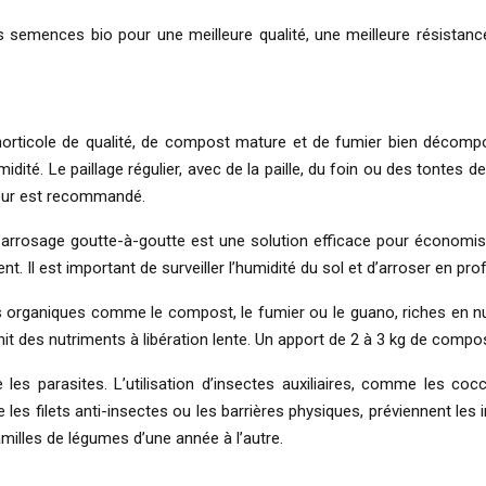
 les semences bio pour une meilleure qualité, une meilleure résistan
rticole de qualité, de compost mature et de fumier bien décomposé 
midité. Le paillage régulier, avec de la paille, du foin ou des tontes 
sseur est recommandé.
’arrosage goutte-à-goutte est une solution efficace pour économiser
. Il est important de surveiller l’humidité du sol et d’arroser en pro
rais organiques comme le compost, le fumier ou le guano, riches en n
nit des nutriments à libération lente. Un apport de 2 à 3 kg de comp
 les parasites. L’utilisation d’insectes auxiliaires, comme les co
es filets anti-insectes ou les barrières physiques, préviennent les i
familles de légumes d’une année à l’autre.