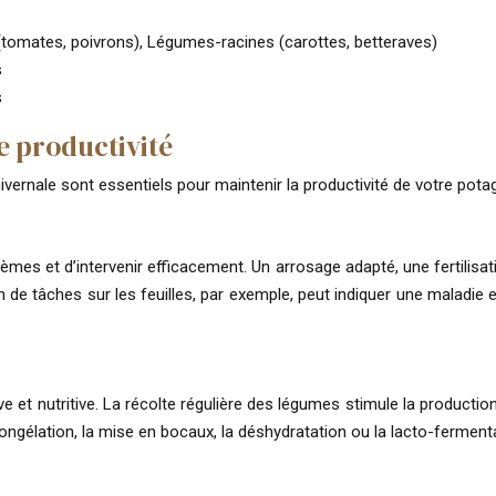
 (tomates, poivrons), Légumes-racines (carottes, betteraves)
s
s
e productivité
ivernale sont essentiels pour maintenir la productivité de votre potag
mes et d’intervenir efficacement. Un arrosage adapté, une fertilisati
 de tâches sur les feuilles, par exemple, peut indiquer une maladie 
e et nutritive. La récolte régulière des légumes stimule la product
 congélation, la mise en bocaux, la déshydratation ou la lacto-ferme