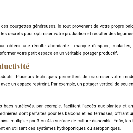
des courgettes généreuses, le tout provenant de votre propre bal
les secrets pour optimiser votre production et récolter des légumes e
our obtenir une récolte abondante : manque d’espace, maladies,
ormer votre petit espace en un véritable potager productif.
ductivité
roductif. Plusieurs techniques permettent de maximiser votre re
vec un espace restreint. Par exemple, un potager vertical de seulem
Les bacs surélevés, par exemple, facilitent l’accès aux plantes et
dinières sont parfaites pour les balcons et les terrasses, offrant u
nsi multiplier par 3 ou 4 la surface de culture disponible. Enfin, les
ent en utilisant des systèmes hydroponiques ou aéroponiques.