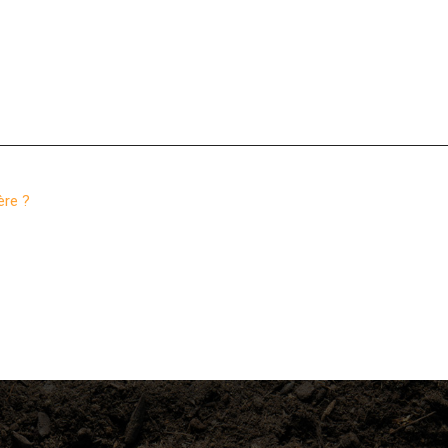
ère ?