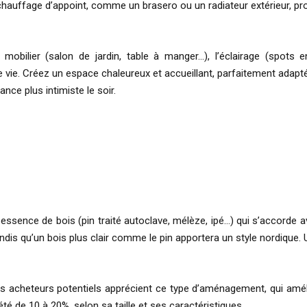
chauffage d’appoint, comme un brasero ou un radiateur extérieur, prol
bilier (salon de jardin, table à manger…), l’éclairage (spots en
 vie. Créez un espace chaleureux et accueillant, parfaitement adapté
nce plus intimiste le soir.
ssence de bois (pin traité autoclave, mélèze, ipé…) qui s’accorde av
is qu’un bois plus clair comme le pin apportera un style nordique. Un
s acheteurs potentiels apprécient ce type d’aménagement, qui améli
é de 10 à 20%, selon sa taille et ses caractéristiques.