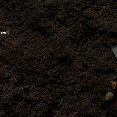
ément.