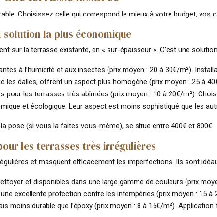
able. Choisissez celle qui correspond le mieux à votre budget, vos c
 solution la plus économique
sur la terrasse existante, en « sur-épaisseur ». C’est une solution
tantes à l’humidité et aux insectes (prix moyen : 20 à 30€/m²). Instal
ue les dalles, offrent un aspect plus homogène (prix moyen : 25 à 40
 pour les terrasses très abîmées (prix moyen : 10 à 20€/m²). Choisi
mique et écologique. Leur aspect est moins sophistiqué que les autr
t la pose (si vous la faites vous-même), se situe entre 400€ et 800€.
ur les terrasses très irrégulières
gulières et masquent efficacement les imperfections. Ils sont idéau
 nettoyer et disponibles dans une large gamme de couleurs (prix moye
t une excellente protection contre les intempéries (prix moyen : 15 
s moins durable que l’époxy (prix moyen : 8 à 15€/m²). Application