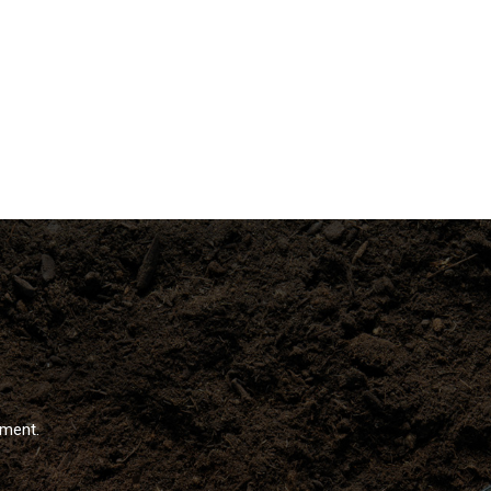
ément.