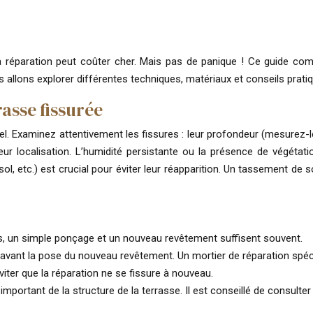
 sa réparation peut coûter cher. Mais pas de panique ! Ce guide c
s allons explorer différentes techniques, matériaux et conseils prati
rasse fissurée
l. Examinez attentivement les fissures : leur profondeur (mesurez-le
r localisation. L’humidité persistante ou la présence de végétati
 sol, etc.) est crucial pour éviter leur réapparition. Un tassement d
s, un simple ponçage et un nouveau revêtement suffisent souvent.
vant la pose du nouveau revêtement. Un mortier de réparation spécif
viter que la réparation ne se fissure à nouveau.
important de la structure de la terrasse. Il est conseillé de consult