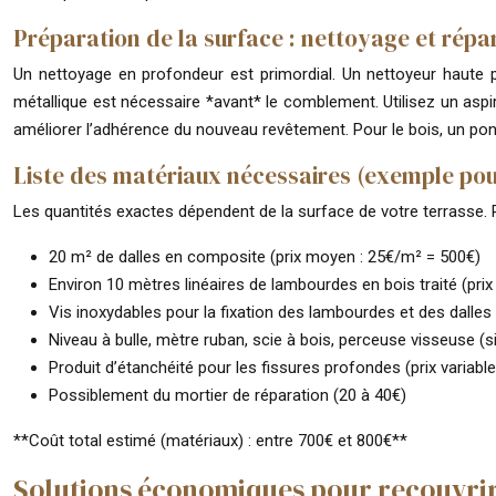
Préparation de la surface : nettoyage et répa
Un nettoyage en profondeur est primordial. Un nettoyeur haute pr
métallique est nécessaire *avant* le comblement. Utilisez un aspi
améliorer l’adhérence du nouveau revêtement. Pour le bois, un po
Liste des matériaux nécessaires (exemple po
Les quantités exactes dépendent de la surface de votre terrasse. 
20 m² de dalles en composite (prix moyen : 25€/m² = 500€)
Environ 10 mètres linéaires de lambourdes en bois traité (pri
Vis inoxydables pour la fixation des lambourdes et des dalles
Niveau à bulle, mètre ruban, scie à bois, perceuse visseuse (
Produit d’étanchéité pour les fissures profondes (prix variabl
Possiblement du mortier de réparation (20 à 40€)
**Coût total estimé (matériaux) : entre 700€ et 800€**
Solutions économiques pour recouvrir 