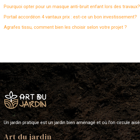
Pourquoi opter pour un masque anti-bruit enfant lors des travaux?
Portail accordéon 4 vantaux prix : est-ce un bon investissement?
Agrafes tissu, comment bien les choisir selon votre projet ?
Un jardin pratique est un jardin bien aménagé et où l’on circule ais
Art du jardin