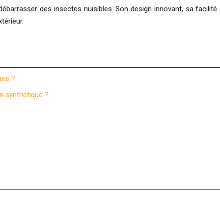
barrasser des insectes nuisibles. Son design innovant, sa facilité d
térieur.
ues ?
n synthétique ?