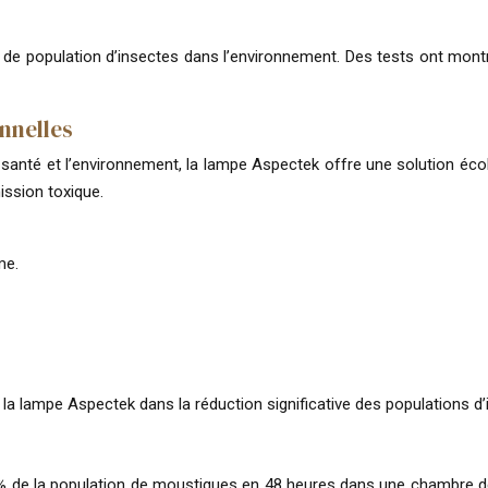
ité de population d’insectes dans l’environnement. Des tests ont m
nnelles
 santé et l’environnement, la lampe Aspectek offre une solution éc
ission toxique.
me.
la lampe Aspectek dans la réduction significative des populations d’
5% de la population de moustiques en 48 heures dans une chambre de 