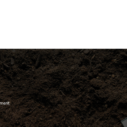
ément.