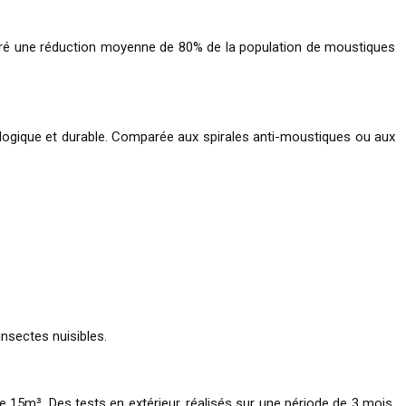
ontré une réduction moyenne de 80% de la population de moustiques
ologique et durable. Comparée aux spirales anti-moustiques ou aux
insectes nuisibles.
15m³. Des tests en extérieur, réalisés sur une période de 3 mois,