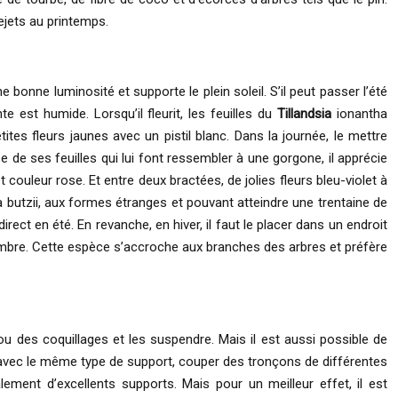
 rejets au printemps.
bonne luminosité et supporte le plein soleil. S’il peut passer l’été
te est humide. Lorsqu’il fleurit, les feuilles du
Tillandsia
ionantha
ites fleurs jaunes avec un pistil blanc. Dans la journée, le mettre
de ses feuilles qui lui font ressembler à une gorgone, il apprécie
t couleur rose. Et entre deux bractées, de jolies fleurs bleu-violet à
ia butzii, aux formes étranges et pouvant atteindre une trentaine de
irect en été. En revanche, en hiver, il faut le placer dans un endroit
- ombre. Cette espèce s’accroche aux branches des arbres et préfère
s ou des coquillages et les suspendre. Mais il est aussi possible de
 Et avec le même type de support, couper des tronçons de différentes
ement d’excellents supports. Mais pour un meilleur effet, il est