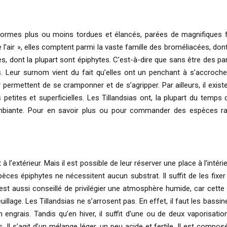
ormes plus ou moins tordues et élancés, parées de magnifiques fl
 l’air », elles comptent parmi la vaste famille des broméliacées, dont
, dont la plupart sont épiphytes. C’est-à-dire que sans être des par
. Leur surnom vient du fait qu’elles ont un penchant à s’accroche
ur permettent de se cramponner et de s’agripper. Par ailleurs, il exis
tites et superficielles. Les Tillandsias ont, la plupart du temps 
é ambiante. Pour en savoir plus ou pour commander des espèces ra
 l’extérieur. Mais il est possible de leur réserver une place à l’intéri
s espèces épiphytes ne nécessitent aucun substrat. Il suffit de les f
est aussi conseillé de privilégier une atmosphère humide, car cette 
illage. Les Tillandsias ne s’arrosent pas. En effet, il faut les bassi
en engrais. Tandis qu’en hiver, il suffit d’une ou de deux vaporisat
Il s’agit d’un mélange léger, un peu acide et fertile. Il est compos