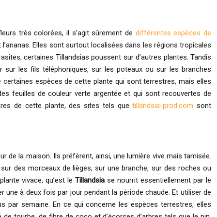
eurs très colorées, il s’agit sûrement de
différentes espèces de
 l’ananas. Elles sont surtout localisées dans les régions tropicales
asites, certaines Tillandsias poussent sur d’autres plantes. Tandis
r sur les fils téléphoniques, sur les poteaux ou sur les branches
te certaines espèces de cette plante qui sont terrestres, mais elles
des feuilles de couleur verte argentée et qui sont recouvertes de
res de cette plante, des sites tels que
tillandsia-prod.com
sont
eur de la maison. Ils préfèrent, ainsi, une lumière vive mais tamisée.
ixer sur des morceaux de lièges, sur une branche, sur des roches ou
plante vivace, qu’est le
Tillandsia
se nourrit essentiellement par le
ner une à deux fois par jour pendant la période chaude. Et utiliser de
ions par semaine. En ce qui concerne les espèces terrestres, elles
é de tourbe, de fibre de coco et d’écorces d’arbres tels que le pin.