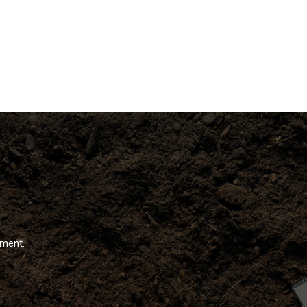
ément.