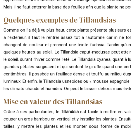
Mais il ne faut enterrer la base des feuilles afin que la plante ne pou
Quelques exemples de Tillandsias
Comme on l’a déjà vu plus haut, cette plante présente plusieurs esp
à l’extérieur, il faut le rentrer assez tôt à l’automne car in ne t
changent de couleur et prennent une teinte fuchsia. Tandis qu’une 
quelques heures au soleil. Le Tillandsia caput-medusae peut attei
le soleil, durant l’hiver comme l’été. Le Tillandsia cyanea, quant à 
grandes pétales surgissent et qui sentent le girofle quand une cert
centimètres. Il possède un feuillage dense et touffu au milieu duquel
lumineux. Et enfin, le Tillandsia usneoides ou « mousse espagnole 
les climats chauds et humides. On peut le laisser dehors mais évi
Mise en valeur des Tillandsias
Grâce à ses particularités, le
Tillandsia
est facile à mettre en val
couper un gros bambou en vertical et y installer les plantes. Ensui
tailles, y mettre les plantes et les monter sous forme de mobil