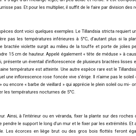
rrisse pas. Et pour les multiplier, il suffit de le faire par division des
èces dont voici quelques exemples. Le Tillandsia stricta requiert une 
olère pas les températures inférieures à 5°C, d’autant plus si la plan
bractée violette surgit au milieu de la touffe et porte de jolies pet
ndre 15 cm de hauteur. Appelé également « tête de méduse » à cause 
lui, présente un éventail d’inflorescence de plusieurs bractées lisses e
aine température est atteinte. Une autre espèce rare est le Tillands
 une inflorescence rose foncée vive s’érige. Il n’aime pas le soleil d
» ou encore « barbe de vieillard » qui apprécie le plein soleil ou mi
ter les températures nocturnes de 5°C.
eur. Ainsi, à l’intérieur ou en véranda, fixer la plante sur des roche
te pendre le support le long d’un mur et le fixer par les extrémités.
e. Les écorces en liège brut ou des gros bois flottés feront égal