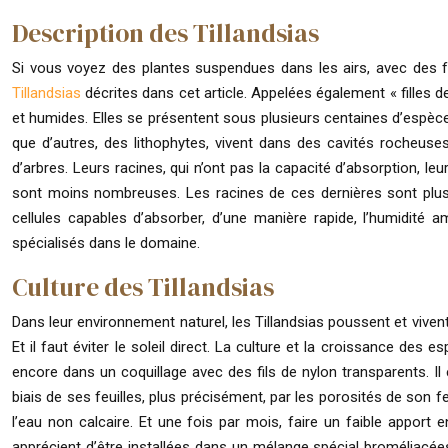
Description des Tillandsias
Si vous voyez des plantes suspendues dans les airs, avec des f
Tillandsias
décrites dans cet article. Appelées également « filles de
et humides. Elles se présentent sous plusieurs centaines d’espèces
que d’autres, des lithophytes, vivent dans des cavités rocheuses
d’arbres. Leurs racines, qui n’ont pas la capacité d’absorption, le
sont moins nombreuses. Les racines de ces dernières sont plus pe
cellules capables d’absorber, d’une manière rapide, l’humidit
spécialisés dans le domaine.
Culture des Tillandsias
Dans leur environnement naturel, les Tillandsias poussent et vivent à
Et il faut éviter le soleil direct. La culture et la croissance de
encore dans un coquillage avec des fils de nylon transparents. Il 
biais de ses feuilles, plus précisément, par les porosités de son feu
l’eau non calcaire. Et une fois par mois, faire un faible apport 
apprécient d’être installées dans un mélange spécial broméliacées. 