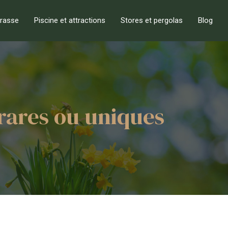
rrasse
Piscine et attractions
Stores et pergolas
Blog
rares ou uniques